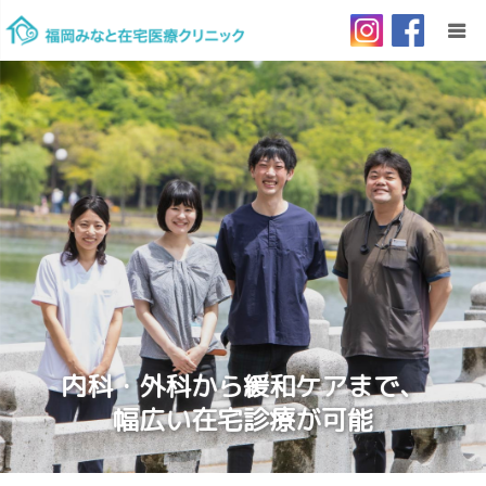
HOME
当院について
ご利用案内
訪問診療とは
リクルート
内科・外科から緩和ケアまで、
幅広い在宅診療が可能
お問い合わせ