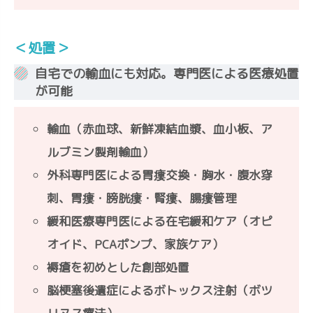
＜処置＞
自宅での輸血にも対応。専門医による医療処置
が可能
輸血（赤血球、新鮮凍結血漿、血小板、ア
ルブミン製剤輸血）
外科専門医による胃瘻交換・胸水・腹水穿
刺、胃瘻・膀胱瘻・腎瘻、腸瘻管理
緩和医療専門医による在宅緩和ケア（オピ
オイド、PCAポンプ、家族ケア）
褥瘡を初めとした創部処置
脳梗塞後遺症によるボトックス注射（ボツ