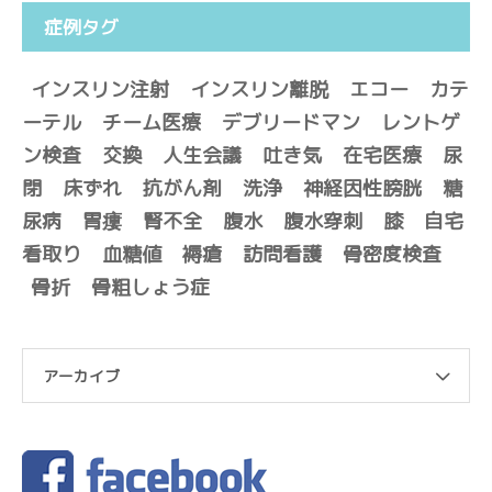
症例タグ
インスリン注射
インスリン離脱
エコー
カテ
ーテル
チーム医療
デブリードマン
レントゲ
ン検査
交換
人生会議
吐き気
在宅医療
尿
閉
床ずれ
抗がん剤
洗浄
神経因性膀胱
糖
尿病
胃瘻
腎不全
腹水
腹水穿刺
膝
自宅
看取り
血糖値
褥瘡
訪問看護
骨密度検査
骨折
骨粗しょう症
アーカイブ