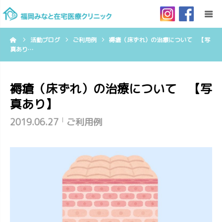
ーム
活動ブログ
ご利用例
褥瘡（床ずれ）の治療について 【写
HOME
真あり…
当院について
褥瘡（床ずれ）の治療について 【写
真あり】
ご利用案内
2019.06.27
ご利用例
訪問診療とは
リクルート
お問い合わせ