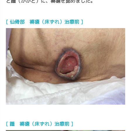
と踵（かかと）に、褥瘡を認めました。
[ 仙骨部 褥瘡（床ずれ）治療前 ]
[ 踵 褥瘡（床ずれ）治療前 ]