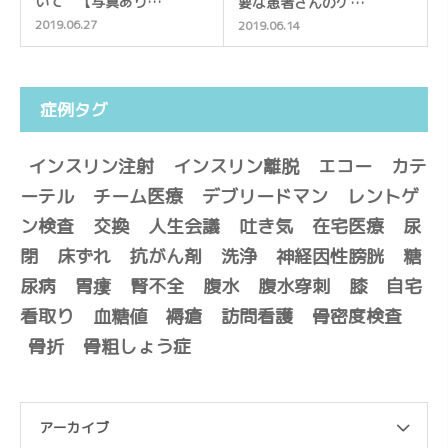
いて 【写真あり…
要な患者さんのケ…
2019.06.27
2019.06.14
症例タグ
インスリン注射
インスリン離脱
エコー
カテ
ーテル
チーム医療
デブリードマン
レントゲ
ン検査
交換
人生会議
吐き気
在宅医療
尿
閉
床ずれ
抗がん剤
洗浄
神経因性膀胱
糖
尿病
胃瘻
腎不全
腹水
腹水穿刺
膝
自宅
看取り
血糖値
褥瘡
訪問看護
骨密度検査
骨折
骨粗しょう症
アーカイブ